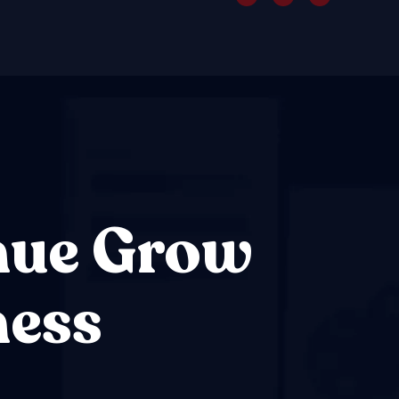
n
u
e
G
r
o
w
n
e
s
s