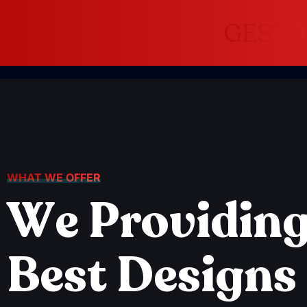
WHAT WE OFFER
W
e
P
r
o
v
i
d
i
n
B
e
s
t
D
e
s
i
g
n
s