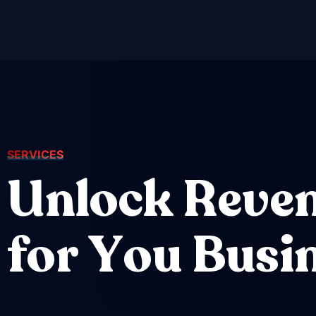
SERVICES
U
n
l
o
c
k
R
e
v
e
f
o
r
Y
o
u
B
u
s
i