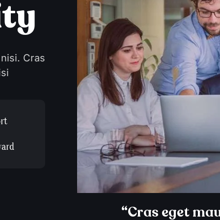
i
t
y
 nisi. Cras
si
rt
ward
“Cras eget maur