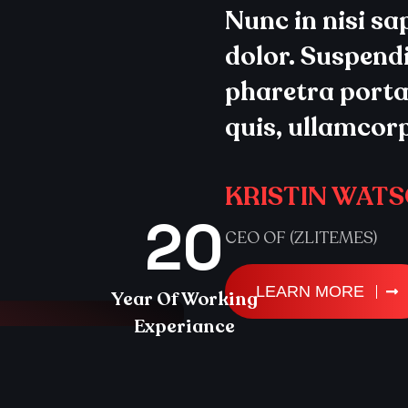
Nunc in nisi s
dolor. Suspendi
pharetra porta.
quis, ullamcor
KRISTIN WAT
20
CEO OF (ZLITEMES)
LEARN MORE
Year Of Working
Experiance