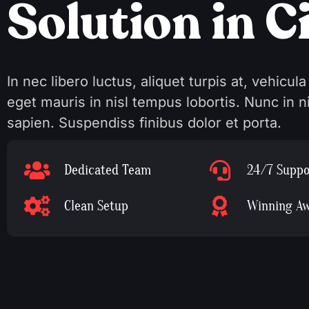
S
o
l
u
t
i
o
n
i
n
C
In nec libero luctus, aliquet turpis at, vehicula
eget mauris in nisl tempus lobortis. Nunc in ni
sapien. Suspendiss finibus dolor et porta.
Dedicated Team
24/7 Suppo
Clean Setup
Winning A