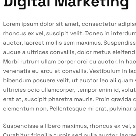
Digital Marketing
Lorem ipsum dolor sit amet, consectetur adipisc
rhoncus ex vel, suscipit velit. Donec in interdum 
auctor, laoreet mollis sem maximus. Suspendiss
augue a ultrices convallis, dolor metus eleifend n
Morbi rutrum ullam corper orci eu auctor. In ha
venenatis eu arcu et convallis. Vestibulum in lac
bibendum posuere velit, ut auctor leo ali quam 
ultricies odio ullamcorper, tempor enim id, volut
erat at, suscipit pharetra mauris. Proin gravid
elementum non. Pellentesque mi erat, pulvinar 
Suspendisse a libero maximus, rhoncus ex vel, su
Curabitur fringilla turpis sed nulla auctor, lao