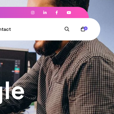
ntact
0
gle