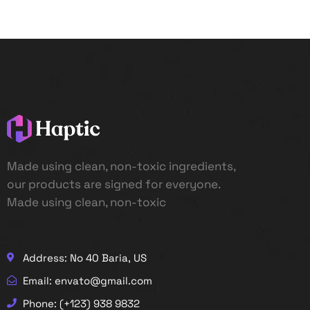
Made using clean, non-toxic ingredients,
our products are signed for everyone.
Made using clean, non-toxic
Address: No 40 Baria, US
Email: envato@gmail.com
Phone: (+123) 938 9832