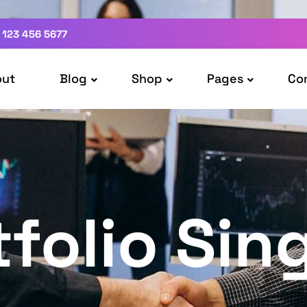
 123 456 5677
out
Blog
Shop
Pages
Co
folio Sin