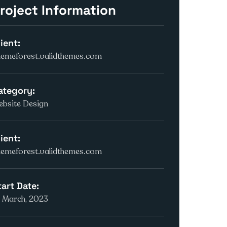
roject Information
ient:
hemeforest.validthemes.com
ategory:
bsite Design
ient:
hemeforest.validthemes.com
tart Date:
 March, 2023