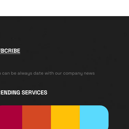
UBCRIBE
u can be always date with our company news
ENDING SERVICES