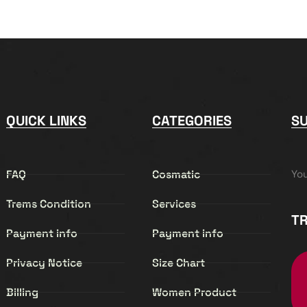
QUICK LINKS
CATEGORIES
S
FAQ
Cosmatic
Yo
Trems Condition
Services
TR
Payment info
Payment info
Privacy Notice
Size Chart
Billing
Women Product