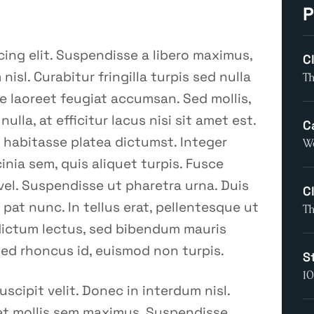
P
ing elit. Suspendisse a libero maximus,
Cl
nisl. Curabitur fringilla turpis sed nulla
T
e laoreet feugiat accumsan. Sed mollis,
ulla, at efficitur lacus nisi sit amet est.
C
c habitasse platea dictumst. Integer
We
inia sem, quis aliquet turpis. Fusce
vel. Suspendisse ut pharetra urna. Duis
Cl
 pat nunc. In tellus erat, pellentesque ut
T
a dictum lectus, sed bibendum mauris
sed rhoncus id, euismod non turpis.
S
10
scipit velit. Donec in interdum nisl.
reet mollis sem maximus. Suspendisse