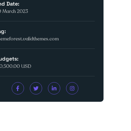
nd Date:
0 March 2023
ag:
hemeforest.validthemes.com
udgets:
10,500.00 USD